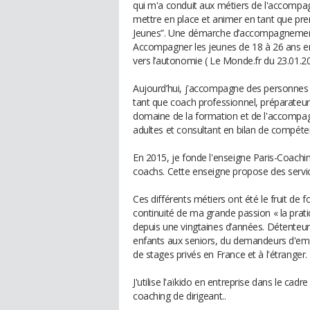
qui m'a conduit aux métiers de l'accompagn
mettre en place et animer en tant que prem
Jeunes”. Une démarche d’accompagnement 
Accompagner les jeunes de 18 à 26 ans en
vers l’autonomie ( Le Monde.fr du 23.01.20
Aujourd’hui, j'accompagne des personnes 
tant que coach professionnel, préparateur 
domaine de la formation et de l'accompag
adultes et consultant en bilan de compéte
En 2015, je fonde l'enseigne Paris-Coach
coachs. Cette enseigne propose des servi
Ces différents métiers ont été le fruit de 
continuité de ma grande passion « la pratiq
depuis une vingtaines d’années. Détenteur 
enfants aux seniors, du demandeurs d'emplo
de stages privés en France et à l'étranger.
J'utilise l'aïkido en entreprise dans le ca
coaching de dirigeant..