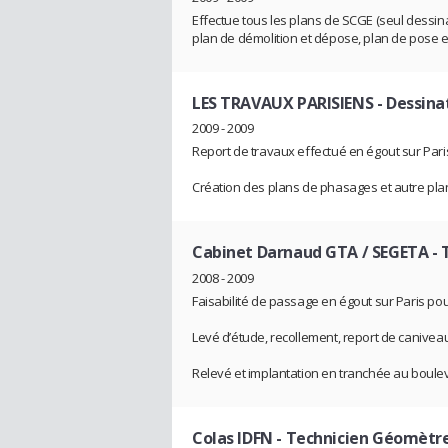
Effectue tous les plans de SCGE (seul dessinate
plan de démolition et dépose, plan de pose e
LES TRAVAUX PARISIENS
- Dessin
2009 - 2009
Report de travaux effectué en égout sur Pari
Création des plans de phasages et autre p
Cabinet Darnaud GTA / SEGETA
-
2008 - 2009
Faisabilité de passage en égout sur Paris p
Levé d’étude, recollement, report de canive
Relevé et implantation en tranchée au boul
Colas IDFN
- Technicien Géomètr