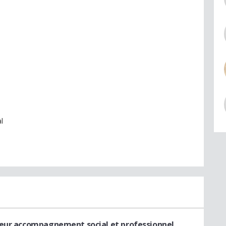
l
eur accompagnement social et professionnel