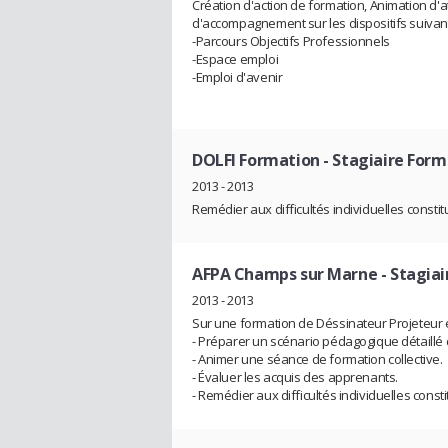
Création d'action de formation, Animation d'at
d'accompagnement sur les dispositifs suivan
-Parcours Objectifs Professionnels
-Espace emploi
-Emploi d'avenir
DOLFI Formation
- Stagiaire For
2013 - 2013
Remédier aux difficultés individuelles constit
AFPA Champs sur Marne
- Stagia
2013 - 2013
Sur une formation de Déssinateur Projeteur
- Préparer un scénario pédagogique détaillé
- Animer une séance de formation collective.
- Évaluer les acquis des apprenants.
- Remédier aux difficultés individuelles const