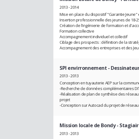
2013 - 2014
Mise en place du dispositif "Garantie Jeune"
Insertion professionnelle des jeunes de 18-2
Création de l’ingénierie de formation et d'
Formation collective
Accompagnement individuel et collectif
Ciblage des prospects : définition de la strat
Accompagnement des entreprises et des Je
SPI envirronnement
- Dessinateur
2013 - 2013
Conception en tuyauterie AEP sur la commune
-Recherche de données complémentaires DI
-Réalisation de plan de synthèse des réseaux 
projet
-Conception sur Autocad du projet de réseau
Mission locale de Bondy
- Stagia
2013 - 2013