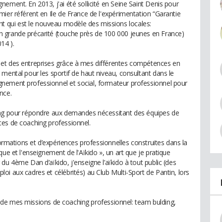
ement. En 2013, j'ai été sollicité en Seine Saint Denis pour
ier référent en Ile de France de l'expérimentation “Garantie
qui est le nouveau modèle des missions locales:
 grande précarité (touche près de 100 000 jeunes en France)
14 ).
et des entreprises grâce à mes différentes compétences en
mental pour les sportif de haut niveau, consultant dans le
nement professionnel et social, formateur professionnel pour
nce.
ing pour répondre aux demandes nécessitant des équipes de
ces de coaching professionnel.
formations et d’expériences professionnelles construites dans la
ue et l'enseignement de l'Aïkido », un art que je pratique
du 4ème Dan d’aïkido, j'enseigne l’aïkido à tout public (des
i aux cadres et célébrités) au Club Multi-Sport de Pantin, lors
dre de mes missions de coaching professionnel: team bulding,