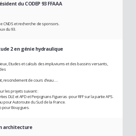
résident du CODEP 93 FFAAA
le CNDS et recherche de sponsors.
ux du 93.
tude 2 en génie hydraulique
lieux, Etudes et calculs des impluviums et des bassins versants,
ides
nt, rescindement de cours d’eau …
 les projets suivant :
rties DLE et APD et Perpignans Figueras -pour RFF sur la partie APS.
eau pour Autoroute du Sud de la France.
ago pour Bouygues.
n architecture