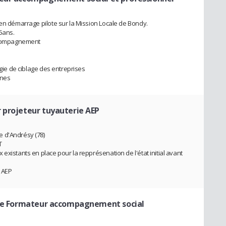
 en démarrage pilote sur la Mission Locale de Bondy.
5ans.
accompagnement
égie de ciblage des entreprises
unes
 projeteur tuyauterie AEP
 d'Andrésy (78)
T
existants en place pour la repprésenation de l'état initial avant
 AEP
ire Formateur accompagnement social