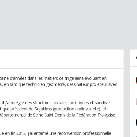
zaine d'années dans les métiers de l’ingénierie évoluant en
s, en tant que technicien-géomètre, dessinateur-projeteur avec
if j'ai intègré des structures sociales, artistiques et sportives
t que président de Sojafilms (production audiovisuelle), et
partemental de Seine Saint Denis de la Fédération Française
ué en fin 2012, j'ai entamé une reconversion professionnelle