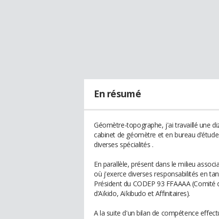
En résumé
Géomètre-topographe, j'ai travaillé une di
cabinet de géomètre et en bureau d’étude
diverses spécialités .
En parallèle, présent dans le milieu associat
où j'exerce diverses responsabilités en tan
Président du CODEP 93 FFAAAA (Comité dé
d’Aïkido, Aïkibudo et Affinitaires).
A la suite d'un bilan de compétence effect