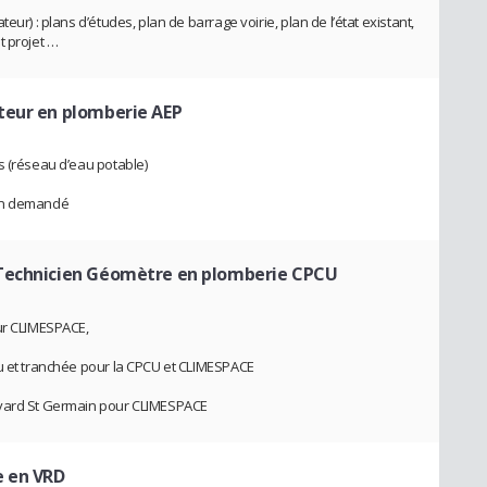
ur) : plans d’études, plan de barrage voirie, plan de l’état existant,
t projet …
ateur en plomberie AEP
s (réseau d’eau potable)
lan demandé
 Technicien Géomètre en plomberie CPCU
our CLIMESPACE,
au et tranchée pour la CPCU et CLIMESPACE
evard St Germain pour CLIMESPACE
e en VRD