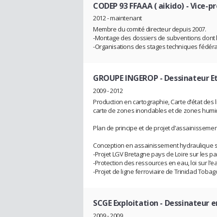
CODEP 93 FFAAA ( aikido)
- Vice-p
2012 - maintenant
Membre du comité directeur depuis 2007.
-Montage des dossiers de subventions dont 
-Organisations des stages techniques fédéra
GROUPE INGEROP
- Dessinateur E
2009 - 2012
Production en cartographie, Carte d’état des 
carte de zones inondables et de zones hum
Plan de principe et de projet d’assainisseme
Conception en assainissement hydraulique sur
-Projet LGV Bretagne pays de Loire sur les pa
-Protection des ressources en eau, loi sur l’
-Projet de ligne ferroviaire de Trinidad Tob
SCGE Exploitation
- Dessinateur e
2009 - 2009