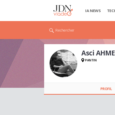
IA NEWS
TEC
Rechercher
Asci AHM
PANTIN
Asci AHMET
PROFIL