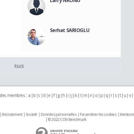
Larry NKONU
Serhat SARIOGLU
PLUS
 des membres :
a
b
c
d
e
f
g
h
i
j
k
l
m
n
o
p
q
r
s
t
u
v
Recrutement
Societé
Données personnelles
Paramétrer les cookies
Mentions
© 2022 CCM Benchmark