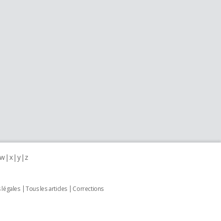
w
x
y
z
 légales
Tous les articles
Corrections