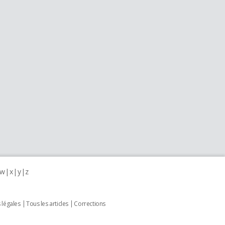
w
x
y
z
 légales
Tous les articles
Corrections