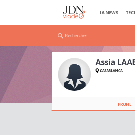
IA NEWS
TEC
Rechercher
Assia LAA
CASABLANCA
Assia LAABI
PROFIL