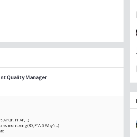
ant Quality Manager
APQP, PPAP, ...)
rns monitoring (8D, FTA, 5 Why's...)
etc