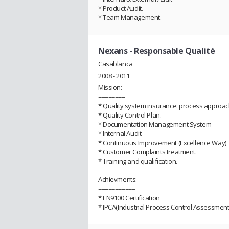
* Product Audit.
* Team Management.
Nexans
- Responsable Qualité
Casablanca
2008 - 2011
Mission:
========
* Quality system insurance: process approac
* Quality Control Plan.
* Documentation Management System
* Internal Audit.
* Continuous Improvement (Excellence Way)
* Customer Complaints treatment.
* Training and qualification.
Achievments:
===========
* EN9100 Certification
* IPCA(Industrial Process Control Assessment)