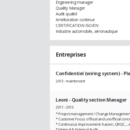
Engineering manager
Quality Manager
Audit qualité
Amélioration continue
CERTIFICATION ISO/EN
Industrie automobile, aéronautique
Entreprises
Confidentiel (wiring system)
- Pl
2013 - maintenant
Leoni
- Quality section Manager
2011 - 2013
* Project management / Change Management (
* Customer Focus: official and unofficial conce
* Continuous Improvement: Kaizen, QRQC,....
* Internal & External Audit