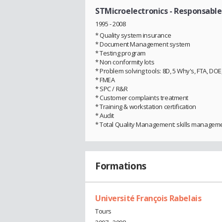
STMicroelectronics
- Responsable
1995 - 2008
* Quality system insurance
* Document Management system
* Testing program
* Non conformity lots
* Problem solving tools: 8D, 5 Why's, FTA, DOE, 5
* FMEA
* SPC / R&R
* Customer complaints treatment
* Training & workstation certification
* Audit
* Total Quality Management: skills managemen
Formations
Université François Rabelais
Tours