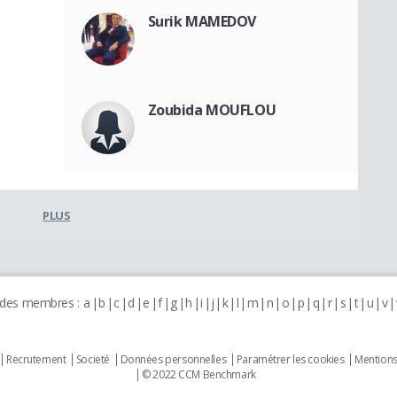
Surik MAMEDOV
Zoubida MOUFLOU
PLUS
 des membres :
a
b
c
d
e
f
g
h
i
j
k
l
m
n
o
p
q
r
s
t
u
v
Recrutement
Societé
Données personnelles
Paramétrer les cookies
Mentions
© 2022 CCM Benchmark