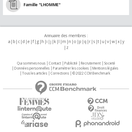
Famille "LHOMME"
Annuaire des membres :
a
b
c
d
e
f
g
h
i
j
k
l
m
n
o
p
q
r
s
t
u
v
w
x
y
z
Qui sommes nous
Contact
Publicité
Recrutement
Societé
Données personnelles
Paramétrer les cookies
Mentions légales
Tous les articles
Corrections
© 2022 CCM Benchmark