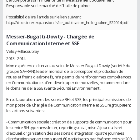
Responsable sur le marché de l'huile de palme.
Possibilité de lire l'article sur le lien suivant :
http://docs.interexpansion.fr/isr_publication_huile_palme_522014.pdf
Messier-Bugatti-Dowty
- Chargée de
Communication Interne et SSE
Vélizy-Villacoublay
2013 - 2014
Mon expérience d'un an au sein de Messier-Bugatti-Dowty (société du
groupe SAFRAN), leader mondial de la conception et production de
roues et freins d'aéronefs, m'a permis de renforcer mes compétences
en Communication et d'en développer de nouvelles, notamment dans
le domaine de la SSE (Santé Sécurité Environnement).
En collaboration avec les service RH et SSE, les principales missions de
mon poste de Chargée de Communication Interne et SSE regroupaient
les actions suivantes :
- Communication sociale : création de supports de communication pour
le service RH type newsletter, reporting social, mise à jour du livret
d'accueil, organisation des sessions d'intégration (quatre journées
d'intégration par an regroupant 60 participants par événement soit 200