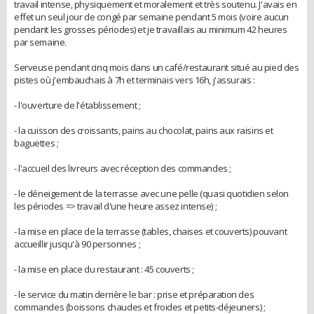
travail intense, physiquement et moralement et très soutenu. J'avais en
effet un seul jour de congé par semaine pendant 5 mois (voire aucun
pendant les grosses périodes) et je travaillais au minimum 42 heures
par semaine.
Serveuse pendant cinq mois dans un café/restaurant situé au pied des
pistes où j'embauchais à 7h et terminais vers 16h, j'assurais :
- l'ouverture de l'établissement ;
- la cuisson des croissants, pains au chocolat, pains aux raisins et
baguettes ;
- l'accueil des livreurs avec réception des commandes ;
- le déneigement de la terrasse avec une pelle (quasi quotidien selon
les périodes => travail d'une heure assez intense) ;
- la mise en place de la terrasse (tables, chaises et couverts) pouvant
accueillir jusqu'à 90 personnes ;
- la mise en place du restaurant : 45 couverts ;
- le service du matin derrière le bar : prise et préparation des
commandes (boissons chaudes et froides et petits-déjeuners) ;