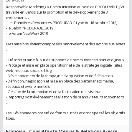
2018 - 2019
Responsable Marketing & Communication au sein de PRODURABLE, j'ai
travaillé en 8 mois sur la promotion et le développement de 3
événements :
- Les Premières Rencontres PRODURABLE Lyon du 16 octobre 2018,
- le Salon PRODURABLE 2019
- le Forum NewWork 2019
Mes missions étaient composées principalement des actions suivantes
:
- Création et mise à jour de supports de communication print et digitaux
- Pilotage et mise en place opérationnelle de la stratégie digitale : sites
web, réseaux sociaux, blog…
- Développement de la campagne d’acquisition et de fidélisation
- Définition, négociation et mise en place des partenariats média,
réseaux et événementiels
- Gestion de la promotion et de la facturation des visiteurs
- Reporting post événement, réalisation de bilans visiteurs et sponsors
...
Les 3 événements ont été de francs succès et ont dépassé les objectifs
fixés.
Econovia
- Consultante Médias & Relations Presse