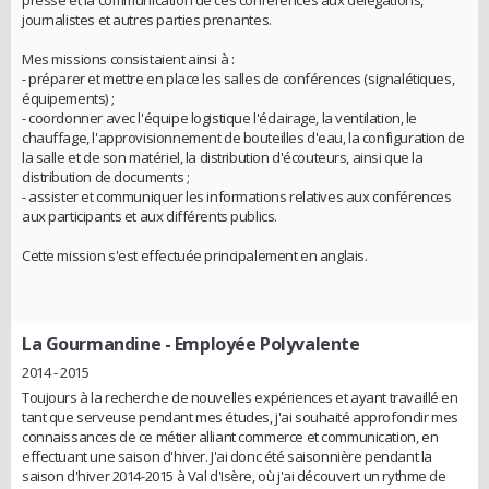
presse et la communication de ces conférences aux délégations,
journalistes et autres parties prenantes.
Mes missions consistaient ainsi à :
- préparer et mettre en place les salles de conférences (signalétiques,
équipements) ;
- coordonner avec l'équipe logistique l'éclairage, la ventilation, le
chauffage, l'approvisionnement de bouteilles d'eau, la configuration de
la salle et de son matériel, la distribution d'écouteurs, ainsi que la
distribution de documents ;
- assister et communiquer les informations relatives aux conférences
aux participants et aux différents publics.
Cette mission s'est effectuée principalement en anglais.
La Gourmandine
- Employée Polyvalente
2014 - 2015
Toujours à la recherche de nouvelles expériences et ayant travaillé en
tant que serveuse pendant mes études, j'ai souhaité approfondir mes
connaissances de ce métier alliant commerce et communication, en
effectuant une saison d'hiver. J'ai donc été saisonnière pendant la
saison d'hiver 2014-2015 à Val d'Isère, où j'ai découvert un rythme de