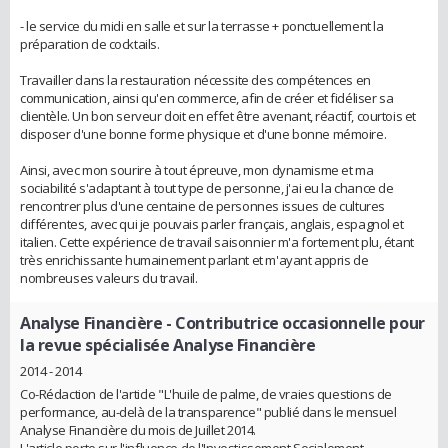
- le service du midi en salle et sur la terrasse + ponctuellement la
préparation de cocktails.
Travailler dans la restauration nécessite des compétences en
communication, ainsi qu'en commerce, afin de créer et fidéliser sa
clientèle. Un bon serveur doit en effet être avenant, réactif, courtois et
disposer d'une bonne forme physique et d'une bonne mémoire.
Ainsi, avec mon sourire à tout épreuve, mon dynamisme et ma
sociabilité s'adaptant à tout type de personne, j'ai eu la chance de
rencontrer plus d'une centaine de personnes issues de cultures
différentes, avec qui je pouvais parler français, anglais, espagnol et
italien. Cette expérience de travail saisonnier m'a fortement plu, étant
très enrichissante humainement parlant et m'ayant appris de
nombreuses valeurs du travail.
Analyse Financière
- Contributrice occasionnelle pour
la revue spécialisée Analyse Financière
2014 - 2014
Co-Rédaction de l'article "L'huile de palme, de vraies questions de
performance, au-delà de la transparence" publié dans le mensuel
Analyse Financière du mois de Juillet 2014.
L'article porte sur l'influence de l'Investissement Socialement