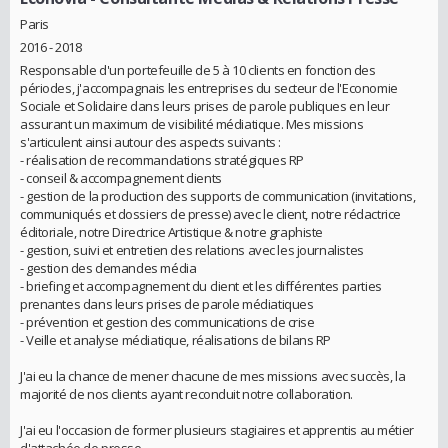
Paris
2016 - 2018
Responsable d'un portefeuille de 5 à 10 clients en fonction des
périodes, j'accompagnais les entreprises du secteur de l'Economie
Sociale et Solidaire dans leurs prises de parole publiques en leur
assurant un maximum de visibilité médiatique. Mes missions
s'articulent ainsi autour des aspects suivants :
- réalisation de recommandations stratégiques RP
- conseil & accompagnement clients
- gestion de la production des supports de communication (invitations,
communiqués et dossiers de presse) avec le client, notre rédactrice
éditoriale, notre Directrice Artistique & notre graphiste
- gestion, suivi et entretien des relations avec les journalistes
- gestion des demandes média
- briefing et accompagnement du client et les différentes parties
prenantes dans leurs prises de parole médiatiques
- prévention et gestion des communications de crise
- Veille et analyse médiatique, réalisations de bilans RP
J'ai eu la chance de mener chacune de mes missions avec succès, la
majorité de nos clients ayant reconduit notre collaboration.
J'ai eu l'occasion de former plusieurs stagiaires et apprentis au métier
d'attachée de presse.