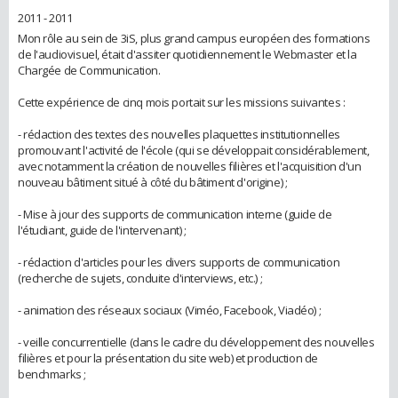
2011 - 2011
Mon rôle au sein de 3iS, plus grand campus européen des formations
de l'audiovisuel, était d'assiter quotidiennement le Webmaster et la
Chargée de Communication.
Cette expérience de cinq mois portait sur les missions suivantes :
- rédaction des textes des nouvelles plaquettes institutionnelles
promouvant l'activité de l'école (qui se développait considérablement,
avec notamment la création de nouvelles filières et l'acquisition d'un
nouveau bâtiment situé à côté du bâtiment d'origine) ;
- Mise à jour des supports de communication interne (guide de
l'étudiant, guide de l'intervenant) ;
- rédaction d'articles pour les divers supports de communication
(recherche de sujets, conduite d'interviews, etc.) ;
- animation des réseaux sociaux (Viméo, Facebook, Viadéo) ;
- veille concurrentielle (dans le cadre du développement des nouvelles
filières et pour la présentation du site web) et production de
benchmarks ;