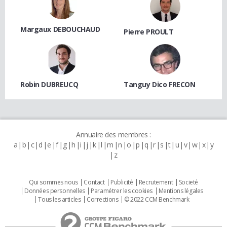
Margaux DEBOUCHAUD
Pierre PROULT
Robin DUBREUCQ
Tanguy Dico FRECON
Annuaire des membres :
a
b
c
d
e
f
g
h
i
j
k
l
m
n
o
p
q
r
s
t
u
v
w
x
y
z
Qui sommes nous
Contact
Publicité
Recrutement
Societé
Données personnelles
Paramétrer les cookies
Mentions légales
Tous les articles
Corrections
© 2022 CCM Benchmark