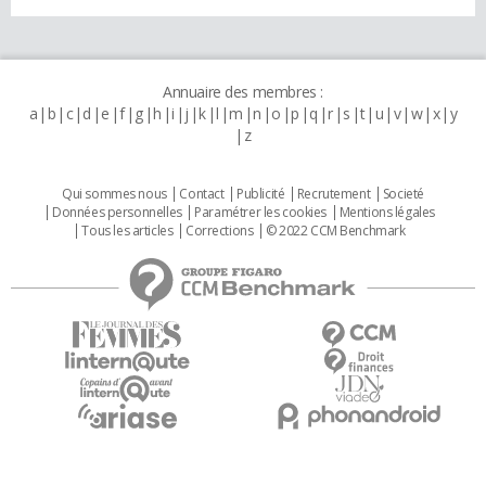
Annuaire des membres :
a
b
c
d
e
f
g
h
i
j
k
l
m
n
o
p
q
r
s
t
u
v
w
x
y
z
Qui sommes nous
Contact
Publicité
Recrutement
Societé
Données personnelles
Paramétrer les cookies
Mentions légales
Tous les articles
Corrections
© 2022 CCM Benchmark