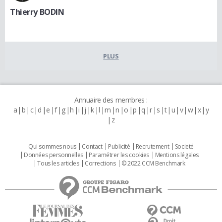
Thierry BODIN
PLUS
Annuaire des membres :
a
b
c
d
e
f
g
h
i
j
k
l
m
n
o
p
q
r
s
t
u
v
w
x
y
z
Qui sommes nous
Contact
Publicité
Recrutement
Societé
Données personnelles
Paramétrer les cookies
Mentions légales
Tous les articles
Corrections
© 2022 CCM Benchmark