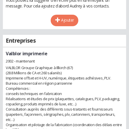
Vous pouvez lui suggérer d'en écrire plus en lui envoyant un
message. Pour cela ajoutez d'abord Audrey à vos contacts.
Ajouter
Entreprises
Valblor imprimerie
2002 - maintenant
VALBLOR Groupe Graphique à Illkirch (67)
(28.8 Millions de CA et 260 salariés)
Imprimerie offset et H-UV, numérique, étiquettes adhésives, PLV.
Bureau commercial en région parisienne
Compétences :
conseils techniques en fabrication
Réalisations et études de prix (plaquettes, catalogues, PLV, packaging,
copacking, produits imprimés de luxe, etc…)
Consultation auprès des différents sous-traitants et fournisseurs
(papetiers, façonniers, sérigraphes, plv, cartonniers, transporteurs,
etc…)
Organisation et pilotage de la fabrication (coordination des délais entre