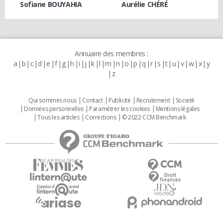
Sofiane BOUYAHIA
Aurélie CHÉRÉ
Annuaire des membres :
a
b
c
d
e
f
g
h
i
j
k
l
m
n
o
p
q
r
s
t
u
v
w
x
y
z
Qui sommes nous
Contact
Publicité
Recrutement
Societé
Données personnelles
Paramétrer les cookies
Mentions légales
Tous les articles
Corrections
© 2022 CCM Benchmark