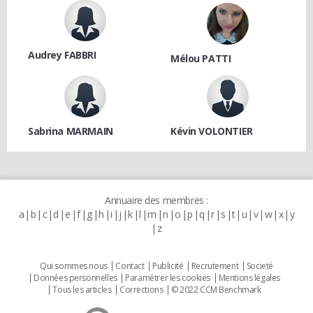
Audrey FABBRI
Mélou PATTI
Sabrina MARMAIN
Kévin VOLONTIER
Annuaire des membres :
a
b
c
d
e
f
g
h
i
j
k
l
m
n
o
p
q
r
s
t
u
v
w
x
y
z
Qui sommes nous
Contact
Publicité
Recrutement
Societé
Données personnelles
Paramétrer les cookies
Mentions légales
Tous les articles
Corrections
© 2022 CCM Benchmark