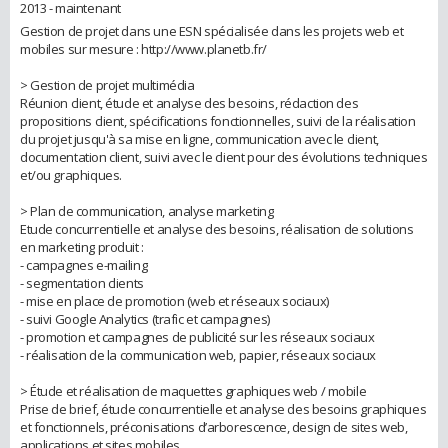
2013 - maintenant
Gestion de projet dans une ESN spécialisée dans les projets web et
mobiles sur mesure : http://www.planetb.fr/
> Gestion de projet multimédia
Réunion client, étude et analyse des besoins, rédaction des
propositions client, spécifications fonctionnelles, suivi de la réalisation
du projet jusqu'à sa mise en ligne, communication avec le client,
documentation client, suivi avec le client pour des évolutions techniques
et/ou graphiques.
> Plan de communication, analyse marketing
Etude concurrentielle et analyse des besoins, réalisation de solutions
en marketing produit :
- campagnes e-mailing
- segmentation clients
- mise en place de promotion (web et réseaux sociaux)
- suivi Google Analytics (trafic et campagnes)
- promotion et campagnes de publicité sur les réseaux sociaux
- réalisation de la communication web, papier, réseaux sociaux
> Étude et réalisation de maquettes graphiques web / mobile
Prise de brief, étude concurrentielle et analyse des besoins graphiques
et fonctionnels, préconisations d’arborescence, design de sites web,
applications et sites mobiles.