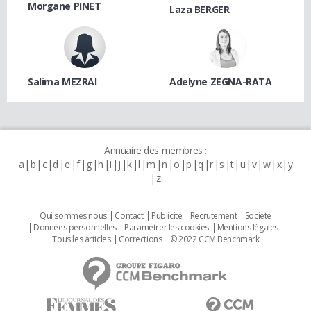
Morgane PINET
Laza BERGER
Salima MEZRAI
Adelyne ZEGNA-RATA
Annuaire des membres :
a
b
c
d
e
f
g
h
i
j
k
l
m
n
o
p
q
r
s
t
u
v
w
x
y
z
Qui sommes nous
Contact
Publicité
Recrutement
Societé
Données personnelles
Paramétrer les cookies
Mentions légales
Tous les articles
Corrections
© 2022 CCM Benchmark