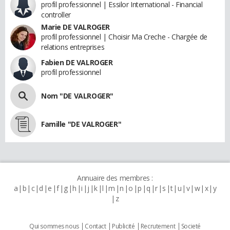
profil professionnel | Essilor International - Financial
controller
Marie DE VALROGER
profil professionnel | Choisir Ma Creche - Chargée de
relations entreprises
Fabien DE VALROGER
profil professionnel
Nom "DE VALROGER"
Famille "DE VALROGER"
Annuaire des membres :
a
b
c
d
e
f
g
h
i
j
k
l
m
n
o
p
q
r
s
t
u
v
w
x
y
z
Qui sommes nous
Contact
Publicité
Recrutement
Societé