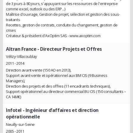
de 3 jours à 80 jours, s'appuyant sur les ressources de l'entreprise
comme excel, outlook ou des ERP...)
Maîtrise d'ouvrage, Gestion de projet, sélection et gestion des sous-
traitants
Recettes, gestion de contrats, conduite du changement, gestion de
crises
Créateur & président d'AxOptim SAS - www.axoptim.com
Altran France
- Directeur Projets et Offres
Vélizy-Villacoublay
2011 - 2014
Direction avant-vente (150 AO en 2013),
Support avant-vente et opérationnel aux BM CIS (9 Business
Managers),
Direction des projets et des offres (11 encadrants techniques),
Support opérationnel au directeur commercial BU CIS (150 consultants –
CA 14M€)
Infotel
- Ingénieur d’affaires et direction
opérationnelle
Neuilly-sur-Seine
2005 - 2011