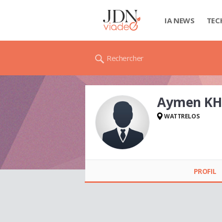
IA NEWS
TEC
Rechercher
Aymen KH
WATTRELOS
Aymen KHEZAMI
PROFIL