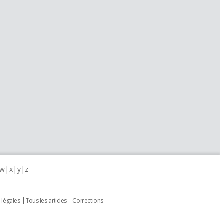
w
x
y
z
 légales
Tous les articles
Corrections