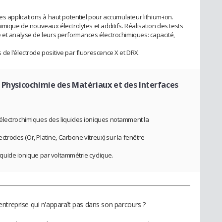
es applications à haut potentiel pour accumulateur lithium-ion.
imique de nouveaux électrolytes et additifs. Réalisation des tests
 et analyse de leurs performances électrochimiques: capacité,
.
de l’électrode positive par fluorescence X et DRX.
e Physicochimie des Matériaux et des Interfaces
électrochimiques des liquides ioniques notamment la
ectrodes (Or, Platine, Carbone vitreux) sur la fenêtre
liquide ionique par voltammétrie cyclique.
ntreprise qui n'apparaît pas dans son parcours ?