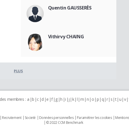
Quentin GAUSSERÈS
Vithirvy CHAING
PLUS
 des membres :
a
b
c
d
e
f
g
h
i
j
k
l
m
n
o
p
q
r
s
t
u
v
Recrutement
Societé
Données personnelles
Paramétrer les cookies
Mentions
© 2022 CCM Benchmark