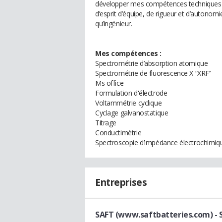
développer mes compétences techniques en
d’esprit d’équipe, de rigueur et d’autonom
qu’ingénieur.
Mes compétences :
Spectrométrie d’absorption atomique
Spectrométrie de fluorescence X “XRF’’
Ms office
Formulation d'électrode
Voltammétrie cyclique
Cyclage galvanostatique
Titrage
Conductimètrie
Spectroscopie d’impédance électrochimiq
Entreprises
SAFT (www.saftbatteries.com)
- 