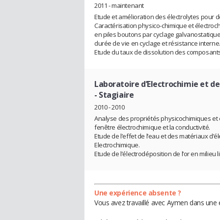
2011 - maintenant
Etude et amélioration des électrolytes pour d
Caractérisation physico-chimique et électroch
en piles boutons par cyclage galvanostatique
durée de vie en cyclage et résistance interne
Etude du taux de dissolution des composants 
Laboratoire d’Electrochimie et d
- Stagiaire
2010 - 2010
Analyse des propriétés physicochimiques et 
fenêtre électrochimique et la conductivité.
Etude de l’effet de l’eau et des matériaux d’él
Electrochimique.
Etude de l’électrodéposition de l’or en milieu 
Une expérience absente ?
Vous avez travaillé avec Aymen dans une e