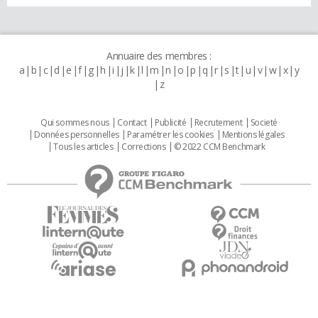
Annuaire des membres :
a
b
c
d
e
f
g
h
i
j
k
l
m
n
o
p
q
r
s
t
u
v
w
x
y
z
Qui sommes nous
Contact
Publicité
Recrutement
Societé
Données personnelles
Paramétrer les cookies
Mentions légales
Tous les articles
Corrections
© 2022 CCM Benchmark