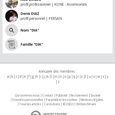
profil professionnel | KONE - Ascensoriste
Denis DIAZ
profil personnel | PERSAN
Nom "DIA"
Famille "DIA"
Annuaire des membres :
a
b
c
d
e
f
g
h
i
j
k
l
m
n
o
p
q
r
s
t
u
v
w
x
y
z
Qui sommes nous
Contact
Publicité
Recrutement
Societé
Données personnelles
Paramétrer les cookies
Mentions légales
Tous les articles
Corrections
© 2022 CCM Benchmark