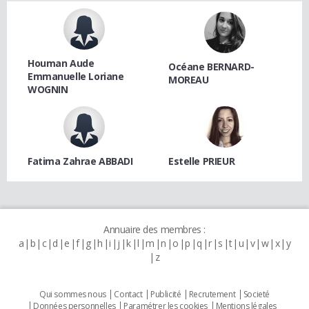
Houman Aude
Océane BERNARD-
Emmanuelle Loriane
MOREAU
WOGNIN
Fatima Zahrae ABBADI
Estelle PRIEUR
Annuaire des membres :
a
b
c
d
e
f
g
h
i
j
k
l
m
n
o
p
q
r
s
t
u
v
w
x
y
z
Qui sommes nous
Contact
Publicité
Recrutement
Societé
Données personnelles
Paramétrer les cookies
Mentions légales