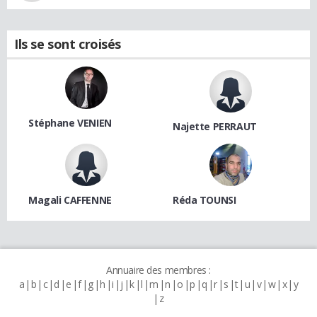
Ils se sont croisés
Stéphane VENIEN
Najette PERRAUT
Magali CAFFENNE
Réda TOUNSI
Annuaire des membres :
a
b
c
d
e
f
g
h
i
j
k
l
m
n
o
p
q
r
s
t
u
v
w
x
y
z