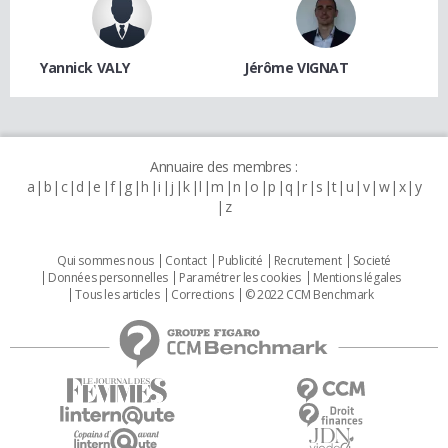
Yannick VALY
Jérôme VIGNAT
Annuaire des membres :
a
b
c
d
e
f
g
h
i
j
k
l
m
n
o
p
q
r
s
t
u
v
w
x
y
z
Qui sommes nous
Contact
Publicité
Recrutement
Societé
Données personnelles
Paramétrer les cookies
Mentions légales
Tous les articles
Corrections
© 2022 CCM Benchmark