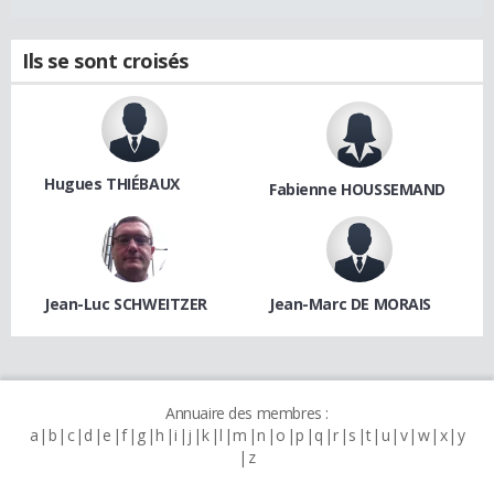
Ils se sont croisés
Hugues THIÉBAUX
Fabienne HOUSSEMAND
Jean-Luc SCHWEITZER
Jean-Marc DE MORAIS
Annuaire des membres :
a
b
c
d
e
f
g
h
i
j
k
l
m
n
o
p
q
r
s
t
u
v
w
x
y
z