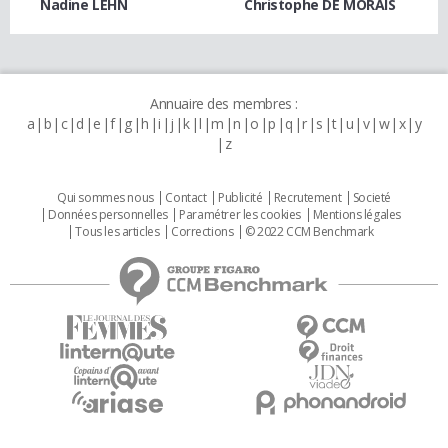
Nadine LEHN
Christophe DE MORAIS
Annuaire des membres :
a
b
c
d
e
f
g
h
i
j
k
l
m
n
o
p
q
r
s
t
u
v
w
x
y
z
Qui sommes nous
Contact
Publicité
Recrutement
Societé
Données personnelles
Paramétrer les cookies
Mentions légales
Tous les articles
Corrections
© 2022 CCM Benchmark