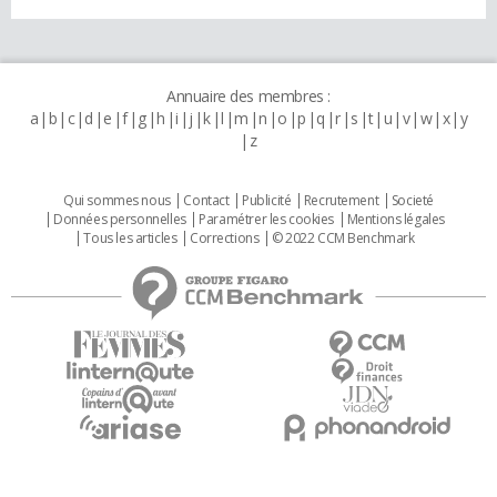
Annuaire des membres :
a
b
c
d
e
f
g
h
i
j
k
l
m
n
o
p
q
r
s
t
u
v
w
x
y
z
Qui sommes nous
Contact
Publicité
Recrutement
Societé
Données personnelles
Paramétrer les cookies
Mentions légales
Tous les articles
Corrections
© 2022 CCM Benchmark