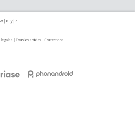
w
x
y
z
 légales
Tous les articles
Corrections