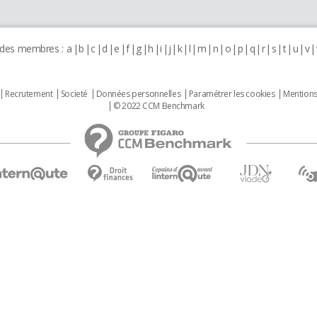
 des membres :
a
b
c
d
e
f
g
h
i
j
k
l
m
n
o
p
q
r
s
t
u
v
Recrutement
Societé
Données personnelles
Paramétrer les cookies
Mentions
© 2022 CCM Benchmark