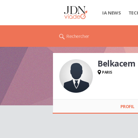
IA NEWS
TEC
Rechercher
Belkacem
PARIS
Belkacem
MEDJROUD
PROFIL