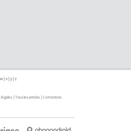
w
x
y
z
 légales
Tous les articles
Corrections