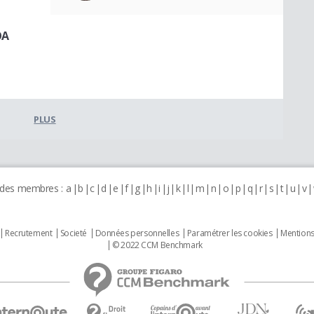
OA
PLUS
 des membres :
a
b
c
d
e
f
g
h
i
j
k
l
m
n
o
p
q
r
s
t
u
v
Recrutement
Societé
Données personnelles
Paramétrer les cookies
Mentions
© 2022 CCM Benchmark