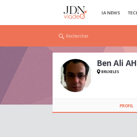
IA NEWS
TEC
Rechercher
Ben Ali A
BRUXELES
Ben Ali AHMED
PROFIL