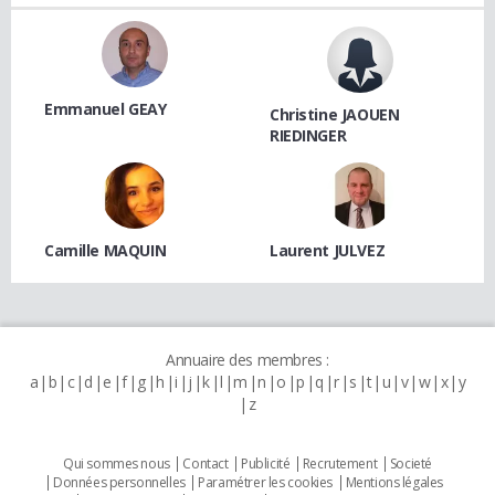
Emmanuel GEAY
Christine JAOUEN
RIEDINGER
Camille MAQUIN
Laurent JULVEZ
Annuaire des membres :
a
b
c
d
e
f
g
h
i
j
k
l
m
n
o
p
q
r
s
t
u
v
w
x
y
z
Qui sommes nous
Contact
Publicité
Recrutement
Societé
Données personnelles
Paramétrer les cookies
Mentions légales