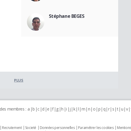
Stéphane BEGES
PLUS
 des membres :
a
b
c
d
e
f
g
h
i
j
k
l
m
n
o
p
q
r
s
t
u
v
Recrutement
Societé
Données personnelles
Paramétrer les cookies
Mentions