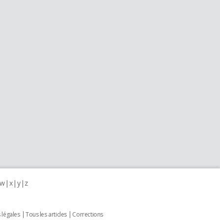
w
x
y
z
 légales
Tous les articles
Corrections