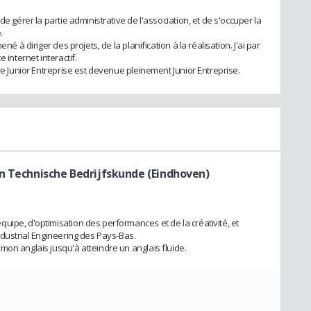
de gérer la partie administrative de l'association, et de s'occuper la
.
né à diriger des projets, de la planification à la réalisation. J'ai par
 internet interactif.
ère Junior Entreprise est devenue pleinement Junior Entreprise.
n Technische Bedrijfskunde (Eindhoven)
uipe, d'optimisation des performances et de la créativité, et
ndustrial Engineering des Pays-Bas.
mon anglais jusqu'à atteindre un anglais fluide.