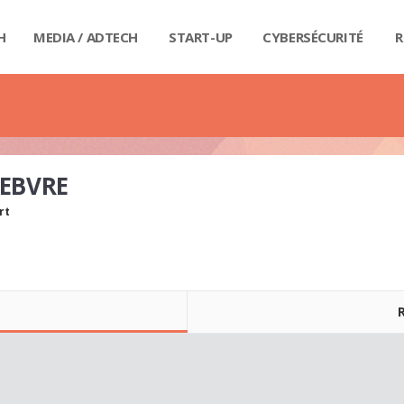
H
MEDIA / ADTECH
START-UP
CYBERSÉCURITÉ
R
BIG
CAR
FI
IND
E-R
IOT
MA
PA
QU
RET
SE
SM
WE
MA
LIV
GUI
GUI
GUI
GUI
GUI
GU
GUI
BUD
PRI
DIC
DIC
DIC
DI
DI
DIC
FEBVRE
rt