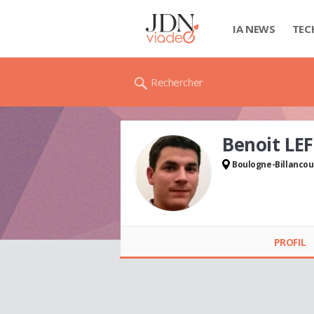
IA NEWS
TEC
Rechercher
Benoit LE
Boulogne-Billancou
Benoit LEFEBVRE
PROFIL