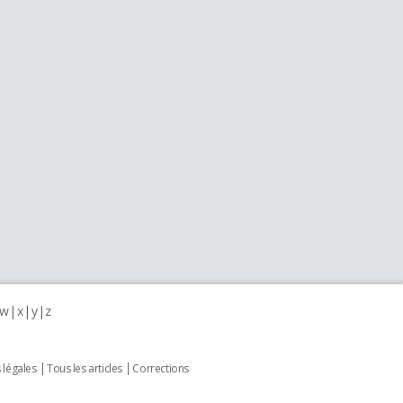
w
x
y
z
 légales
Tous les articles
Corrections