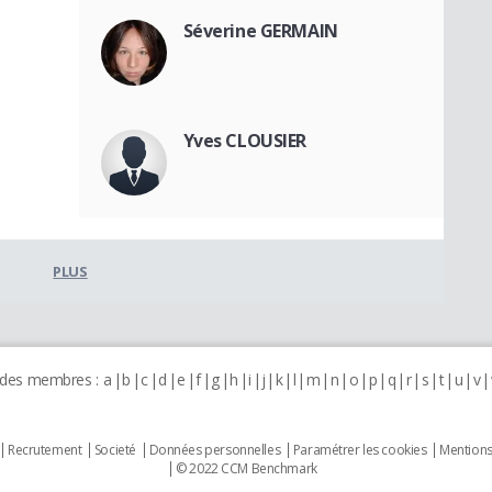
Séverine GERMAIN
Yves CLOUSIER
PLUS
 des membres :
a
b
c
d
e
f
g
h
i
j
k
l
m
n
o
p
q
r
s
t
u
v
Recrutement
Societé
Données personnelles
Paramétrer les cookies
Mentions
© 2022 CCM Benchmark