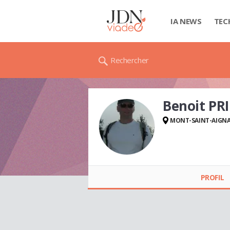
IA NEWS
TEC
Rechercher
Benoit PR
MONT-SAINT-AIGN
Benoit PRINCE
PROFIL