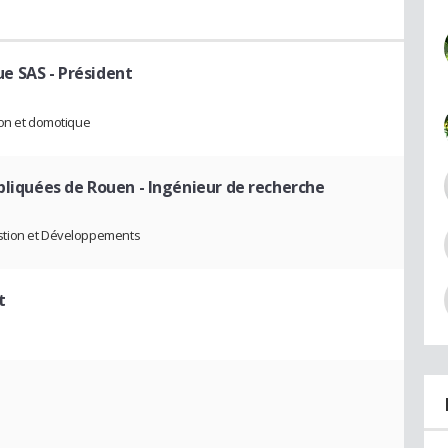
ue SAS
- Président
ion et domotique
ppliquées de Rouen
- Ingénieur de recherche
stion et Développements
t