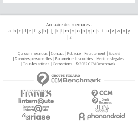
Annuaire des membres :
a
b
c
d
e
f
g
h
i
j
k
l
m
n
o
p
q
r
s
t
u
v
w
x
y
z
Qui sommes nous
Contact
Publicité
Recrutement
Societé
Données personnelles
Paramétrer les cookies
Mentions légales
Tous les articles
Corrections
© 2022 CCM Benchmark