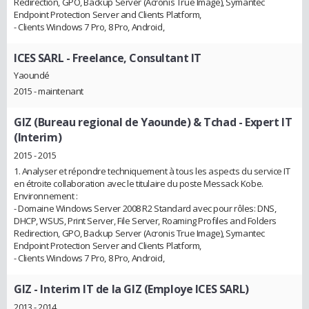
Redirection, GPO, Backup Server (Acronis True Image), Symantec
Endpoint Protection Server and Clients Platform,
- Clients Windows 7 Pro, 8 Pro, Android,
ICES SARL
- Freelance, Consultant IT
Yaoundé
2015 - maintenant
GIZ (Bureau regional de Yaounde) & Tchad
- Expert IT
(Interim)
2015 - 2015
1. Analyser et répondre techniquement à tous les aspects du service IT
en étroite collaboration avec le titulaire du poste Messack Kobe.
Environnement :
- Domaine Windows Server 2008 R2 Standard avec pour rôles: DNS,
DHCP, WSUS, Print Server, File Server, Roaming Profiles and Folders
Redirection, GPO, Backup Server (Acronis True Image), Symantec
Endpoint Protection Server and Clients Platform,
- Clients Windows 7 Pro, 8 Pro, Android,
GIZ
- Interim IT de la GIZ (Employe ICES SARL)
2013 - 2014