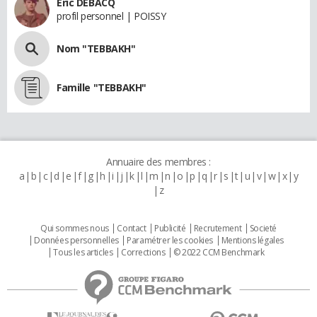
Eric DEBACQ
profil personnel | POISSY
Nom "TEBBAKH"
Famille "TEBBAKH"
Annuaire des membres :
a
b
c
d
e
f
g
h
i
j
k
l
m
n
o
p
q
r
s
t
u
v
w
x
y
z
Qui sommes nous
Contact
Publicité
Recrutement
Societé
Données personnelles
Paramétrer les cookies
Mentions légales
Tous les articles
Corrections
© 2022 CCM Benchmark