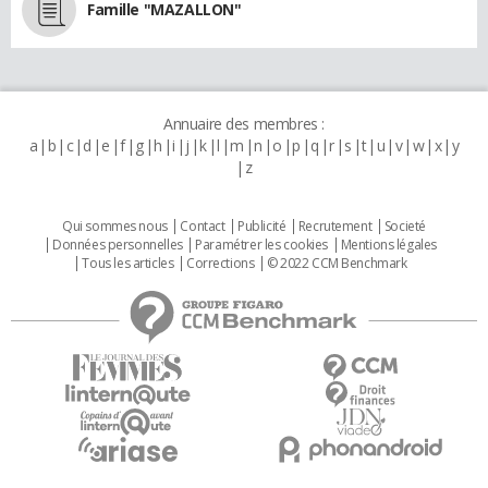
Famille "MAZALLON"
Annuaire des membres :
a
b
c
d
e
f
g
h
i
j
k
l
m
n
o
p
q
r
s
t
u
v
w
x
y
z
Qui sommes nous
Contact
Publicité
Recrutement
Societé
Données personnelles
Paramétrer les cookies
Mentions légales
Tous les articles
Corrections
© 2022 CCM Benchmark