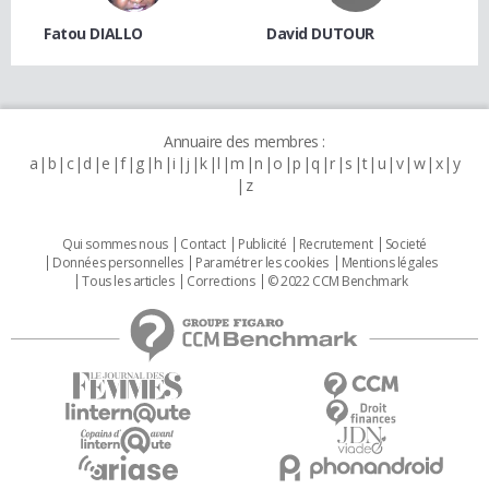
Fatou DIALLO
David DUTOUR
Annuaire des membres :
a
b
c
d
e
f
g
h
i
j
k
l
m
n
o
p
q
r
s
t
u
v
w
x
y
z
Qui sommes nous
Contact
Publicité
Recrutement
Societé
Données personnelles
Paramétrer les cookies
Mentions légales
Tous les articles
Corrections
© 2022 CCM Benchmark