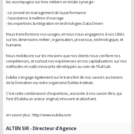
les accompagne sur trois métiers en totale synergie :
- Le conseil en management de la performance
- l'assistance à maîtrise d'ouvrage
- les expertises & intégration en technologies Data Driven
Nous transformons vos usages, et nous nous engageons à vos côtés
sur les dimensions métier, organisation, processus, technologique, et
humaine.
Nous mobilisons sur les missions que nos clients nous confient nos
compétences, et surtout nos expériences et nos capitalisations sur nos
méthodes et outils innovants développés au sein de l'Euli'Lab.
Eulidia s'engage également sur le transfert de nos savoirs au travers
de la formation via notre organisme Eulidia Institute.
C'est cette combinaison d'expertises, associée à nos savoir-être, qui
font d'Eulidia un acteur original, innovant et attachant.
en savoir plus : http://www.eulidia.com
ALTEN SIR
- Directeur d'Agence