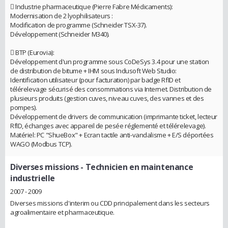
 Industrie pharmaceutique (Pierre Fabre Médicaments):
Modernisation de 2 lyophilisateurs :
Modification de programme (Schneider TSX-37).
Développement (Schneider M340).
 BTP (Eurovia):
Développement d'un programme sous CoDeSys 3.4 pour une station
de distribution de bitume + IHM sous Indusoft Web Studio:
Identification utilisateur (pour facturation) par badge RfID et
télérelevage sécurisé des consommations via Internet. Distribution de
plusieurs produits (gestion cuves, niveau cuves, des vannes et des
pompes).
Développement de drivers de communication (imprimante ticket, lecteur
RfID, échanges avec appareil de pesée réglementé et télérelevage).
Matériel: PC "ShueBox" + Ecran tactile anti-vandalisme + E/S déportées
WAGO (Modbus TCP).
Diverses missions
- Technicien en maintenance
industrielle
2007 - 2009
Diverses missions d'interim ou CDD principalement dans les secteurs
agroalimentaire et pharmaceutique.