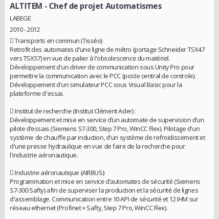
ALTITEM
- Chef de projet Automatismes
LABEGE
2010 - 2012
 Transports en commun (Tisséo)
Retrofit des automates d’une ligne de métro (portage Schneider TSX47
vers TSX57) en vue de palier à l'obsolescence du matériel.
Développement d'un driver de communication sous Unity Pro pour
permettre la communication avec le PCC (poste central de controle).
Développement d'un simulateur PCC sous Visual Basic pour la
plateforme d'essai.
 Institut de recherche (Institut Clément Ader) :
Développement et mise en service d’un automate de supervision d’un
pilote d’essais (Siemens S7-300, Step 7 Pro, WinCC Flex). Pilotage d'un
système de chauffe par induction, d'un système de refroidissement et
d'une presse hydraulique en vue de faire de la recherche pour
l'industrie aéronautique.
 Industrie aéronautique (AIRBUS):
Programmation et mise en service d’automates de sécurité (Siemens
S7-300 Safty) afin de superviser la production et la sécurité de lignes
d'assemblage. Communication entre 10 API de sécurité et 12 IHM sur
réseau ethernet (Profinet + Safty, Step 7 Pro, WinCC Flex).