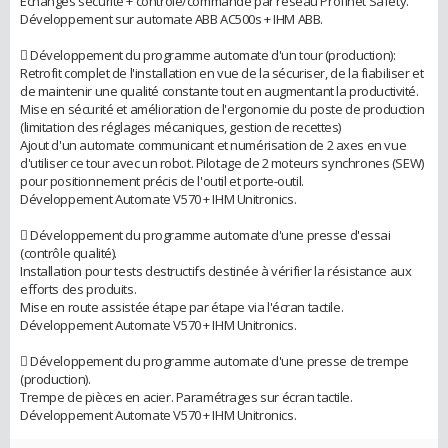
Echanges sécurité + contrôle/commande par réseau Profinet Safety.
Développement sur automate ABB AC500s + IHM ABB.
 Développement du programme automate d'un tour (production):
Retrofit complet de l'installation en vue de la sécuriser, de la fiabiliser et
de maintenir une qualité constante tout en augmentant la productivité.
Mise en sécurité et amélioration de l'ergonomie du poste de production
(limitation des réglages mécaniques, gestion de recettes)
Ajout d'un automate communicant et numérisation de 2 axes en vue
d'utiliser ce tour avec un robot. Pilotage de 2 moteurs synchrones (SEW)
pour positionnement précis de l'outil et porte-outil.
Développement Automate V570 + IHM Unitronics.
 Développement du programme automate d'une presse d'essai
(contrôle qualité).
Installation pour tests destructifs destinée à vérifier la résistance aux
efforts des produits.
Mise en route assistée étape par étape via l'écran tactile.
Développement Automate V570 + IHM Unitronics.
 Développement du programme automate d'une presse de trempe
(production).
Trempe de pièces en acier. Paramétrages sur écran tactile.
Développement Automate V570 + IHM Unitronics.