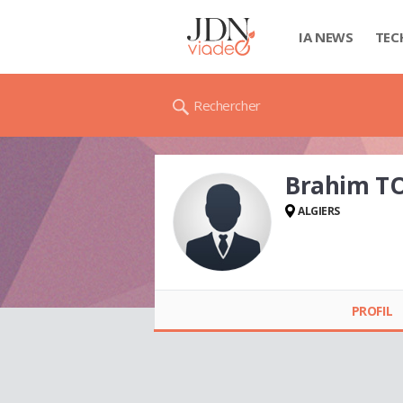
IA NEWS
TEC
Rechercher
Brahim T
ALGIERS
Brahim TOUATI
PROFIL