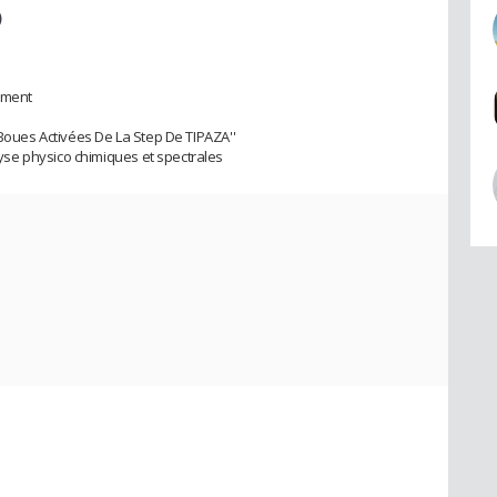
)
ement
 Boues Activées De La Step De TIPAZA''
se physico chimiques et spectrales