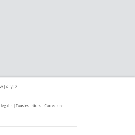
w
x
y
z
 légales
Tous les articles
Corrections