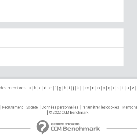
 des membres :
a
b
c
d
e
f
g
h
i
j
k
l
m
n
o
p
q
r
s
t
u
v
Recrutement
Societé
Données personnelles
Paramétrer les cookies
Mentions
© 2022 CCM Benchmark