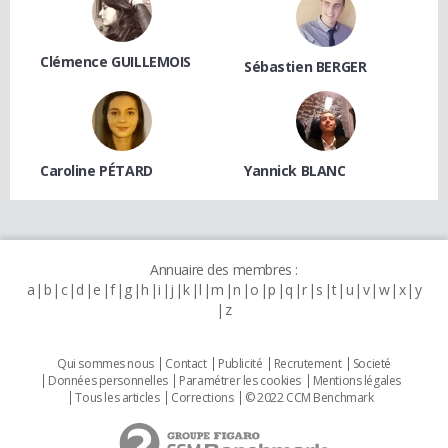
Clémence GUILLEMOIS
Sébastien BERGER
Caroline PÉTARD
Yannick BLANC
Annuaire des membres :
a
b
c
d
e
f
g
h
i
j
k
l
m
n
o
p
q
r
s
t
u
v
w
x
y
z
Qui sommes nous
Contact
Publicité
Recrutement
Societé
Données personnelles
Paramétrer les cookies
Mentions légales
Tous les articles
Corrections
© 2022 CCM Benchmark