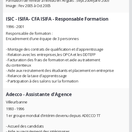
Formation de remise à niveau en Anglais : Sept 2004-Janv 2005
Image : Fev 2005 à Oct 2005
ISIC - ISIFA- CFA ISIFA
- Responsable Formation
1996 - 2001
Responsable de formation :
Encadrement d'une équipe de 3 personnes
- Montage des contrats de qualification et d'apprentissage
- Relation avec les entreprises,les OPCA et les DDTEFP
- Facturation des frais de formation et aide au traitement
du contentieux
- Aide aux recrutement des étudiants et placement en entreprise
- Relance de la taxe d'apprentissage
- Participation à des salons sur la formation
Adecco
- Assistante d'Agence
Villeurbanne
1993 - 1996
1 er groupe mondial d'intérim devenu depuis ADECCO TT
- Accueil des candidats
- Aide au recrutement des intérimaires