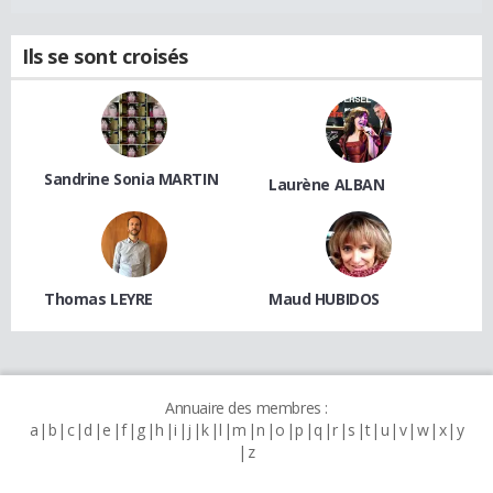
Ils se sont croisés
Sandrine Sonia MARTIN
Laurène ALBAN
Thomas LEYRE
Maud HUBIDOS
Annuaire des membres :
a
b
c
d
e
f
g
h
i
j
k
l
m
n
o
p
q
r
s
t
u
v
w
x
y
z