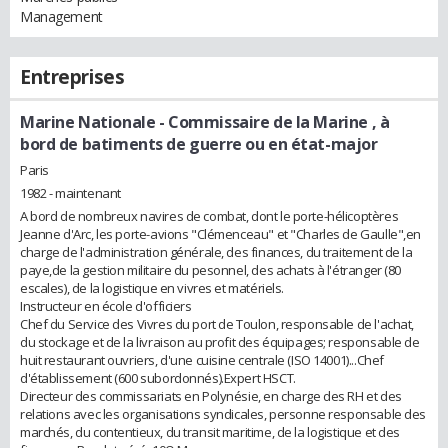
Management
Entreprises
Marine Nationale
- Commissaire de la Marine , à
bord de batiments de guerre ou en état-major
Paris
1982 - maintenant
A bord de nombreux navires de combat, dont le porte-hélicoptères
Jeanne d'Arc, les porte-avions "Clémenceau" et "Charles de Gaulle",en
charge de l'administration générale, des finances, du traitement de la
paye,de la gestion militaire du pesonnel, des achats à l'étranger (80
escales), de la logistique en vivres et matériels.
Instructeur en école d'officiers
Chef du Service des Vivres du port de Toulon, responsable de l'achat,
du stockage et de la livraison au profit des équipages; responsable de
huit restaurant ouvriers, d'une cuisine centrale (ISO 14001)...Chef
d'établissement (600 subordonnés).Expert HSCT.
Directeur des commissariats en Polynésie, en charge des RH et des
relations avec les organisations syndicales, personne responsable des
marchés, du contentieux, du transit maritime, de la logistique et des