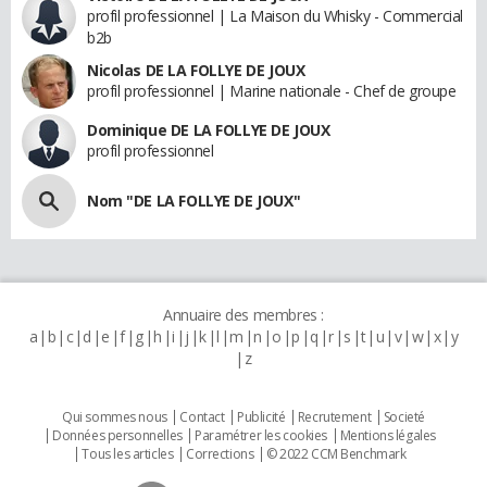
profil professionnel | La Maison du Whisky - Commercial
b2b
Nicolas DE LA FOLLYE DE JOUX
profil professionnel | Marine nationale - Chef de groupe
Dominique DE LA FOLLYE DE JOUX
profil professionnel
Nom "DE LA FOLLYE DE JOUX"
Annuaire des membres :
a
b
c
d
e
f
g
h
i
j
k
l
m
n
o
p
q
r
s
t
u
v
w
x
y
z
Qui sommes nous
Contact
Publicité
Recrutement
Societé
Données personnelles
Paramétrer les cookies
Mentions légales
Tous les articles
Corrections
© 2022 CCM Benchmark