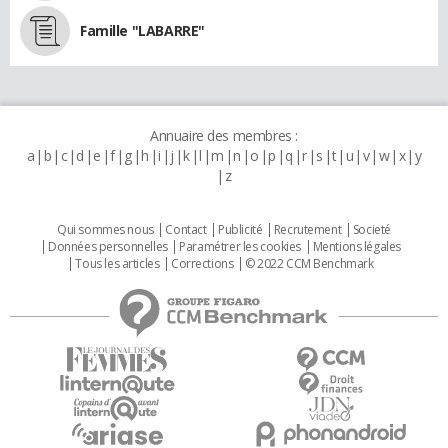
Famille "LABARRE"
Annuaire des membres :
a
b
c
d
e
f
g
h
i
j
k
l
m
n
o
p
q
r
s
t
u
v
w
x
y
z
Qui sommes nous
Contact
Publicité
Recrutement
Societé
Données personnelles
Paramétrer les cookies
Mentions légales
Tous les articles
Corrections
© 2022 CCM Benchmark