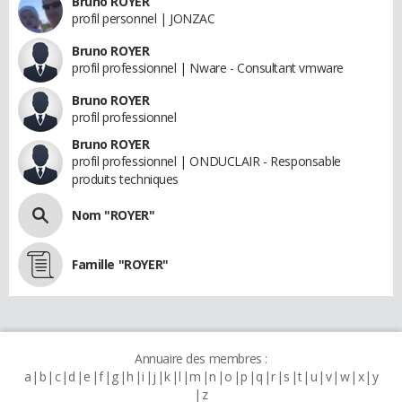
Bruno ROYER
profil personnel | JONZAC
Bruno ROYER
profil professionnel | Nware - Consultant vmware
Bruno ROYER
profil professionnel
Bruno ROYER
profil professionnel | ONDUCLAIR - Responsable
produits techniques
Nom "ROYER"
Famille "ROYER"
Annuaire des membres :
a
b
c
d
e
f
g
h
i
j
k
l
m
n
o
p
q
r
s
t
u
v
w
x
y
z