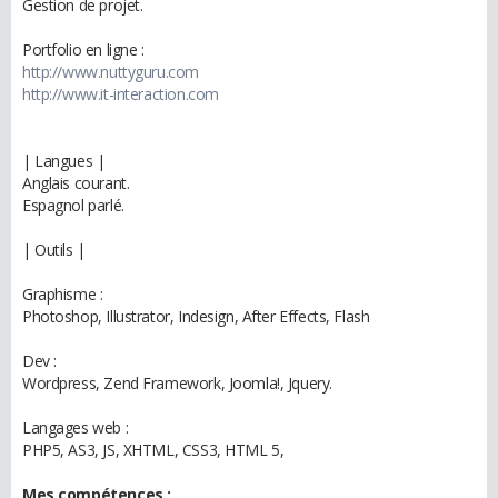
Gestion de projet.
Portfolio en ligne :
http://www.nuttyguru.com
http://www.it-interaction.com
| Langues |
Anglais courant.
Espagnol parlé.
| Outils |
Graphisme :
Photoshop, Illustrator, Indesign, After Effects, Flash
Dev :
Wordpress, Zend Framework, Joomla!, Jquery.
Langages web :
PHP5, AS3, JS, XHTML, CSS3, HTML 5,
Mes compétences :