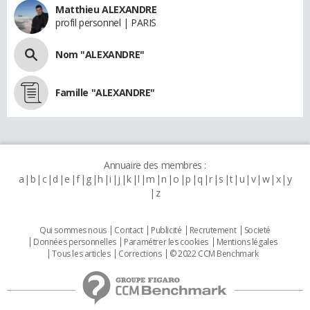
Matthieu ALEXANDRE
profil personnel | PARIS
Nom "ALEXANDRE"
Famille "ALEXANDRE"
Annuaire des membres :
a
b
c
d
e
f
g
h
i
j
k
l
m
n
o
p
q
r
s
t
u
v
w
x
y
z
Qui sommes nous
Contact
Publicité
Recrutement
Societé
Données personnelles
Paramétrer les cookies
Mentions légales
Tous les articles
Corrections
© 2022 CCM Benchmark