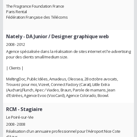
The Fragrance Foundation France
Paris Rental
Fédération Française des Télécoms
Nately
- DA Junior / Designer graphique web
2008 - 2012
Agence spécialisée dans la réalisation de sites internet et l'e-advertising
pour des clients small/medium size.
| Clients |
MeltingDoc, Public Idées, Amadeus, Oleosea, 28 octobre avocats,
Trouvez pour moi, Vizeet, Connect Factory (Carat), Little Extra
(Auchan),Flunch, Apec / Viadeo, Braun, Parole de mamans, Jean
d'Estrées, Agence Evoo (VooCard), Agence Colorado, Boowl.
RCM
- Stagiaire
Le Poiré-sur-Vie
2008 - 2008
Réalisation d'un annuaire professionnel pour l'Aéroport Nice Cote
d'Azur.