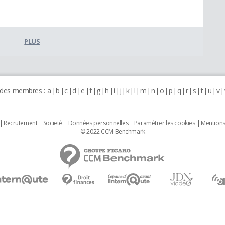
PLUS
 des membres :
a
b
c
d
e
f
g
h
i
j
k
l
m
n
o
p
q
r
s
t
u
v
Recrutement
Societé
Données personnelles
Paramétrer les cookies
Mentions
© 2022 CCM Benchmark