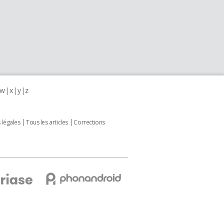
w
x
y
z
 légales
Tous les articles
Corrections