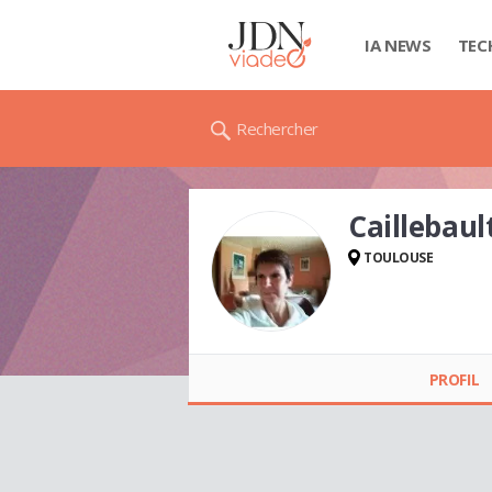
IA NEWS
TEC
Rechercher
Caillebau
TOULOUSE
Caillebault PASCALE
PROFIL