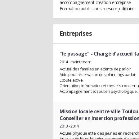
accompagnement creation entreprise
Formation public sous mesure judiciaire
Entreprises
"le passage"
- Chargé d'accueil f
2014 - maintenant
Accueil des familles en attente de parloir
Aide pour réservation des plannings parloir
Ecoute active
Orientation, information et conseils concern
Accompagnement et soutien psychologique.
Mission locale centre ville Toulou
Conseiller en insertion professio
2013 - 2014
Accueil phyique et tél des jeunes en recherc
Analyse de leurs besoins en termes d'acco