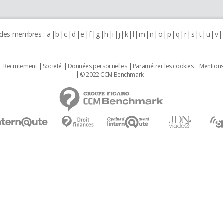
 des membres :
a
b
c
d
e
f
g
h
i
j
k
l
m
n
o
p
q
r
s
t
u
v
Recrutement
Societé
Données personnelles
Paramétrer les cookies
Mentions
© 2022 CCM Benchmark