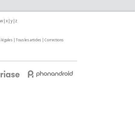
w
x
y
z
 légales
Tous les articles
Corrections