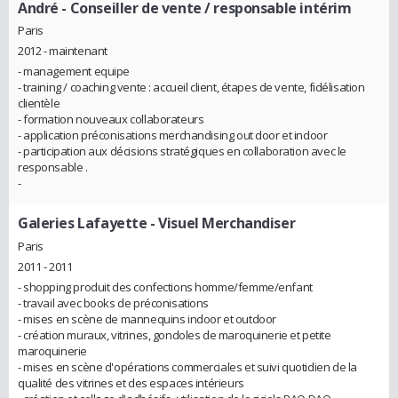
André
- Conseiller de vente / responsable intérim
Paris
2012 - maintenant
- management equipe
- training / coaching vente : accueil client, étapes de vente, fidélisation
clientèle
- formation nouveaux collaborateurs
- application préconisations merchandising out door et indoor
- participation aux décisions stratégiques en collaboration avec le
responsable .
-
Galeries Lafayette
- Visuel Merchandiser
Paris
2011 - 2011
- shopping produit des confections homme/femme/enfant
- travail avec books de préconisations
- mises en scène de mannequins indoor et outdoor
- création muraux, vitrines, gondoles de maroquinerie et petite
maroquinerie
- mises en scène d'opérations commerciales et suivi quotidien de la
qualité des vitrines et des espaces intérieurs