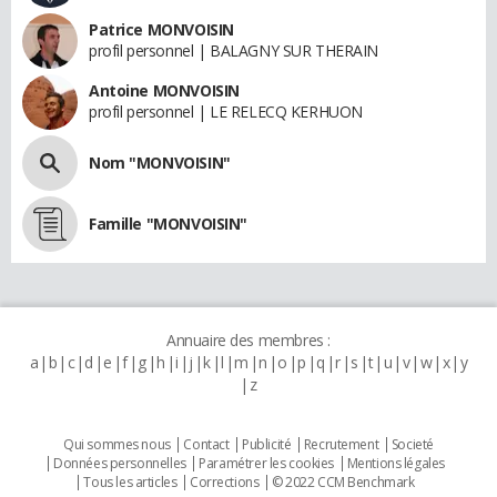
Patrice MONVOISIN
profil personnel | BALAGNY SUR THERAIN
Antoine MONVOISIN
profil personnel | LE RELECQ KERHUON
Nom "MONVOISIN"
Famille "MONVOISIN"
Annuaire des membres :
a
b
c
d
e
f
g
h
i
j
k
l
m
n
o
p
q
r
s
t
u
v
w
x
y
z
Qui sommes nous
Contact
Publicité
Recrutement
Societé
Données personnelles
Paramétrer les cookies
Mentions légales
Tous les articles
Corrections
© 2022 CCM Benchmark