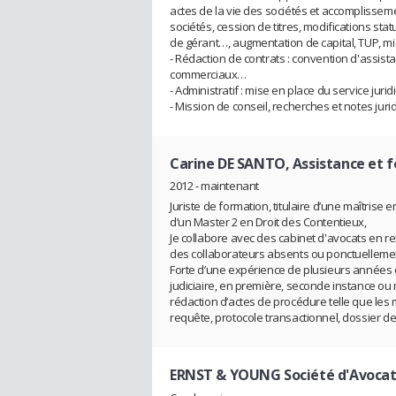
actes de la vie des sociétés et accomplisseme
sociétés, cession de titres, modifications st
de gérant…, augmentation de capital, TUP, mi
- Rédaction de contrats : convention d'assista
commerciaux…
- Administratif : mise en place du service ju
- Mission de conseil, recherches et notes juri
Carine DE SANTO, Assistance et f
2012 - maintenant
Juriste de formation, titulaire d’une maîtrise 
d’un Master 2 en Droit des Contentieux,
Je collabore avec des cabinet d'avocats en re
des collaborateurs absents ou ponctuellemen
Forte d’une expérience de plusieurs années en
judiciaire, en première, seconde instance ou
rédaction d’actes de procédure telle que les 
requête, protocole transactionnel, dossier de
ERNST & YOUNG Société d'Avocat