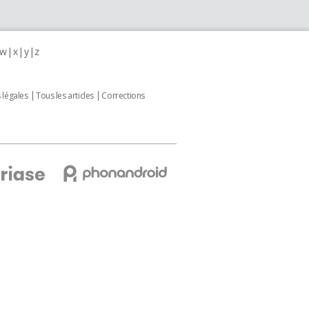
w
x
y
z
 légales
Tous les articles
Corrections