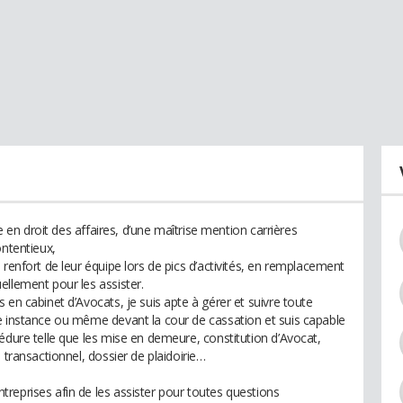
se en droit des affaires, d’une maîtrise mention carrières
ontentieux,
 renfort de leur équipe lors de pics d’activités, en remplacement
ellement pour les assister.
 en cabinet d’Avocats, je suis apte à gérer et suivre toute
e instance ou même devant la cour de cassation et suis capable
édure telle que les mise en demeure, constitution d’Avocat,
 transactionnel, dossier de plaidoirie…
reprises afin de les assister pour toutes questions