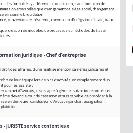
nt des formalités y afférentes (constitution, transformation de
atutaires diverses telles que changement de siège social, changement
se en sommeil, liquidation
nce, convention de trésorerie, convention d’intégration fiscale, baux
ridique, création de modèles, de processus et méthodes de travail
diques
ormation juridique
- Chef d'entreprise
en droit des affaires, d’une maîtrise mention carrières judicaires et
nfort de leur équipe lors de pics d’activités, en remplacement d’un
t pour les assister.
 cabinet d’Avocats, je suis apte à gérer et suivre toute procédure
 même devant la cour de cassation et suis capable de procéder à la
mise en demeure, constitution d’Avocat, injonction, assignation,
 plaidoirie…
s
- JURISTE service contentieux