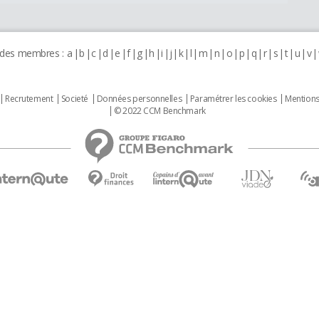
 des membres :
a
b
c
d
e
f
g
h
i
j
k
l
m
n
o
p
q
r
s
t
u
v
Recrutement
Societé
Données personnelles
Paramétrer les cookies
Mentions
© 2022 CCM Benchmark