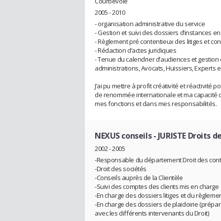
Courbevoie
2005 - 2010
- organisation administrative du service
- Gestion et suivi des dossiers d’instances en
- Règlement pré contentieux des litiges et conse
- Rédaction d’actes juridiques
- Tenue du calendrier d’audiences et gestion 
administrations, Avocats, Huissiers, Experts et
J’ai pu mettre à profit créativité et réactivité
de renommée internationale et ma capacité d
mes fonctions et dans mes responsabilités.
NEXUS conseils
- JURISTE Droits d
2002 - 2005
-Responsable du département Droit des contra
-Droit des sociétés
-Conseils auprès de la Clientèle
-Suivi des comptes des clients mis en charge
-En charge des dossiers litiges et du règlemen
-En charge des dossiers de plaidoirie (prépar
avec les différents intervenants du Droit)