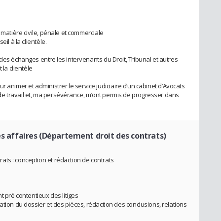
 matière civile, pénale et commerciale
il à la clientèle.
des échanges entre les intervenants du Droit, Tribunal et autres
 la clientèle
 pour animer et administrer le service judiciaire d’un cabinet d’Avocats
e travail et, ma persévérance, m’ont permis de progresser dans
es affaires (Département droit des contrats)
ts : conception et rédaction de contrats
t pré contentieux des litiges
ation du dossier et des pièces, rédaction des conclusions, relations