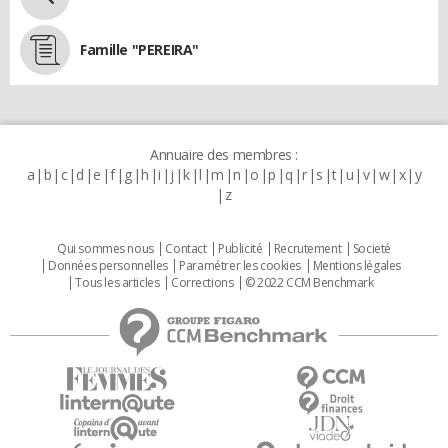
Famille "PEREIRA"
Annuaire des membres :
a
b
c
d
e
f
g
h
i
j
k
l
m
n
o
p
q
r
s
t
u
v
w
x
y
z
Qui sommes nous
Contact
Publicité
Recrutement
Societé
Données personnelles
Paramétrer les cookies
Mentions légales
Tous les articles
Corrections
© 2022 CCM Benchmark