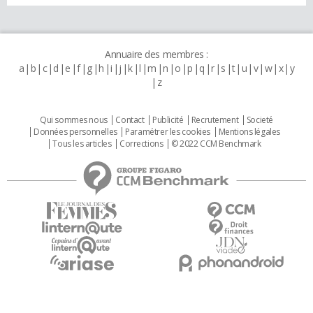
Annuaire des membres :
a
b
c
d
e
f
g
h
i
j
k
l
m
n
o
p
q
r
s
t
u
v
w
x
y
z
Qui sommes nous
Contact
Publicité
Recrutement
Societé
Données personnelles
Paramétrer les cookies
Mentions légales
Tous les articles
Corrections
© 2022 CCM Benchmark