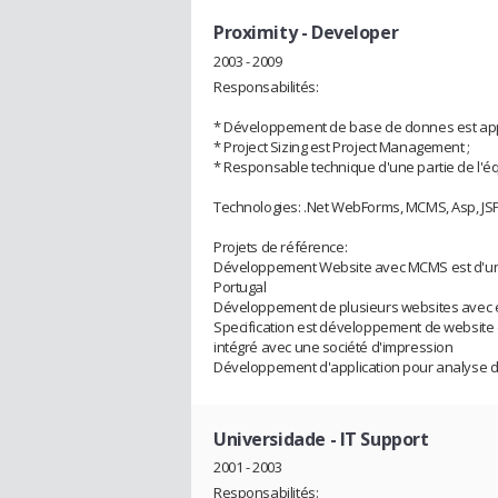
Proximity
- Developer
2003 - 2009
Responsabilités:
* Développement de base de donnes est appl
* Project Sizing est Project Management ;
* Responsable technique d'une partie de l'
Technologies: .Net WebForms, MCMS, Asp, JS
Projets de référence:
Développement Website avec MCMS est d'une
Portugal
Développement de plusieurs websites avec e
Specification est développement de website
intégré avec une société d'impression
Développement d'application pour analyse d
Universidade
- IT Support
2001 - 2003
Responsabilités: