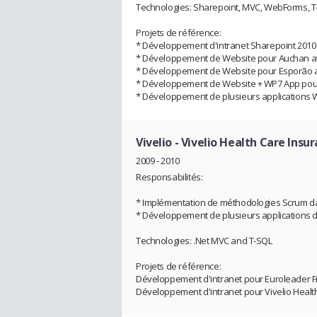
Technologies: Sharepoint, MVC, WebForms, T-
Projets de référence:
* Développement d'intranet Sharepoint 2010
* Développement de Website pour Auchan av
* Développement de Website pour Esporão a
* Développement de Website + WP7 App pour 
* Développement de plusieurs applications 
Vivelio
- Vivelio Health Care Insu
2009 - 2010
Responsabilités:
* Implémentation de méthodologies Scrum da
* Développement de plusieurs applications 
Technologies: .Net MVC and T-SQL
Projets de référence:
Développement d'intranet pour Euroleader 
Développement d'intranet pour Vivelio Healt