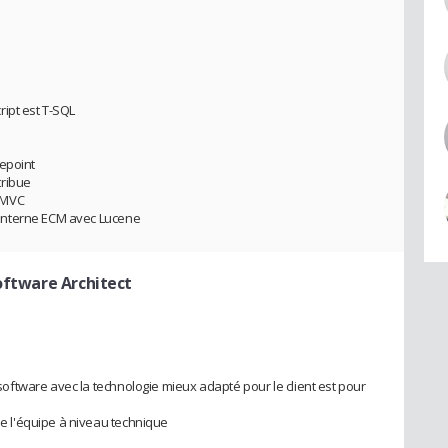
ipt est T-SQL
repoint
tribue
 MVC
interne ECM avec Lucene
oftware Architect
ftware avec la technologie mieux adapté pour le client est pour
 l'équipe à niveau technique