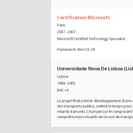
Certification Microsoft
Paris
2007 - 2007
Microsoft Certified Technology Specialist
Framework .Net 2.0, C#
Universidade Nova De Lisboa (Lis
Lisboa
1999 - 2005
BAC +4
Le projet final a été le développement d'un
des transports publics, estimé le temps pour a
retards transmis. Ce projet sur ​​le composan
compréhension visuelle de la voie de transpor