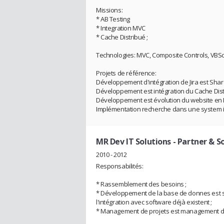
Missions:
* AB Testing
* Integration MVC
* Cache Distribué ;
Technologies: MVC, Composite Controls, VBScr
Projets de référence:
Développement d'intégration de Jira est Sha
Développement est intégration du Cache Dis
Développement est évolution du website en
Implémentation recherche dans une system 
MR Dev IT Solutions
- Partner & S
2010 - 2012
Responsabilités:
* Rassemblement des besoins ;
* Développement de la base de donnes est so
l'intégration avec software déjà existent ;
* Management de projets est management de