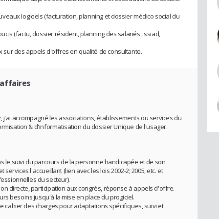
eaux logiciels (facturation, planning et dossier médico social du
s (factu, dossier résident, planning des salariés , ssiad,
ur des appels d'offres en qualité de consultante.
'affaires
, j'ai accompagné les associations, établissements ou services du
ormisation & d'informatisation du dossier Unique de l'usager.
ans le suivi du parcours de la personne handicapée et de son
ervices l'accueillant (lien avec les lois 2002-2; 2005, etc. et
ssionnelles du secteur).
n directe, participation aux congrès, réponse à appels d'offre.
rs besoins jusqu'à la mise en place du progiciel.
 de cahier des charges pour adaptations spécifiques, suivi et