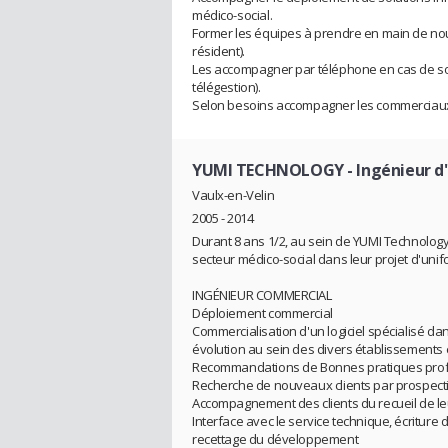
médico-social.
Former les équipes à prendre en main de nouv
résident).
Les accompagner par téléphone en cas de souci
télégestion).
Selon besoins accompagner les commerciaux s
YUMI TECHNOLOGY
- Ingénieur d
Vaulx-en-Velin
2005 - 2014
Durant 8 ans 1/2, au sein de YUMI Technology
secteur médico-social dans leur projet d'unif
INGÉNIEUR COMMERCIAL
Déploiement commercial
Commercialisation d'un logiciel spécialisé d
évolution au sein des divers établissements et s
Recommandations de Bonnes pratiques profe
Recherche de nouveaux clients par prospectio
Accompagnement des clients du recueil de leu
Interface avec le service technique, écriture
recettage du développement