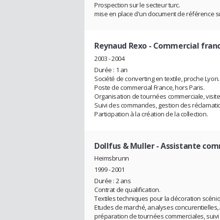
Prospection sur le secteur turc.
mise en place d'un document de référence su
Reynaud Rexo
- Commercial fran
2003 - 2004
Durée : 1 an
Société de converting en textile, proche Lyon.
Poste de commercial France, hors Paris.
Organisation de tournées commerciale, visite e
Suivi des commandes, gestion des réclamati
Participation à la création de la collection.
Dollfus & Muller
- Assistante com
Heimsbrunn
1999 - 2001
Durée : 2 ans
Contrat de qualification.
Textiles techniques pour la décoration scéni
Etudes de marché, analyses concurentielles,..
préparation de tournées commerciales, suivi d