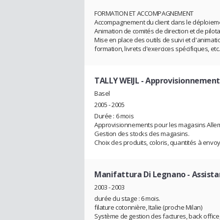
FORMATION ET ACCOMPAGNEMENT
Accompagnement du client dans le déploiemen
Animation de comités de direction et de pilot
Mise en place des outils de suivi et d'animati
formation, livrets d'exercices spécifiques, etc.)
TALLY WEIJL
- Approvisionnement
Basel
2005 - 2005
Durée : 6 mois
Approvisionnements pour les magasins Allem
Gestion des stocks des magasins.
Choix des produits, coloris, quantités à envo
Manifattura Di Legnano
- Assista
2003 - 2003
durée du stage : 6 mois.
filature cotonnière, Italie (proche Milan)
Système de gestion des factures, back office