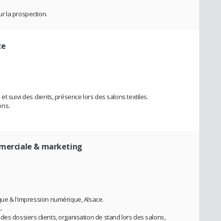
r la prospection.
ce
t suivi des clients, présence lors des salons textiles.
ons.
merciale & marketing
que & l'impression numérique, Alsace.
.
es dossiers clients, organisation de stand lors des salons,