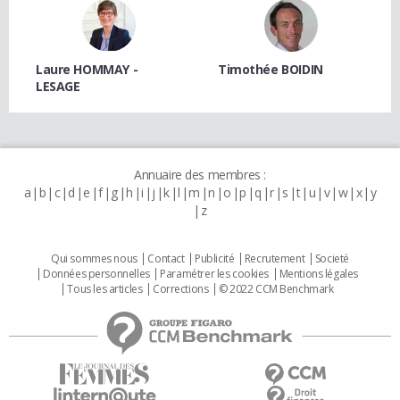
Laure HOMMAY -
Timothée BOIDIN
LESAGE
Annuaire des membres :
a
b
c
d
e
f
g
h
i
j
k
l
m
n
o
p
q
r
s
t
u
v
w
x
y
z
Qui sommes nous
Contact
Publicité
Recrutement
Societé
Données personnelles
Paramétrer les cookies
Mentions légales
Tous les articles
Corrections
© 2022 CCM Benchmark